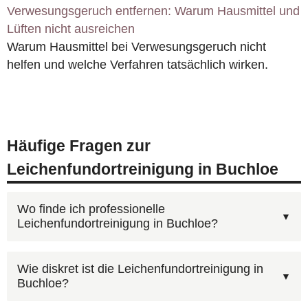
Verwesungsgeruch entfernen: Warum Hausmittel und
Lüften nicht ausreichen
Warum Hausmittel bei Verwesungsgeruch nicht
helfen und welche Verfahren tatsächlich wirken.
Häufige Fragen zur
Leichenfundortreinigung in Buchloe
Wo finde ich professionelle
Leichenfundortreinigung in Buchloe?
Unter
0800 6003005
erreichen Sie unsere
Wie diskret ist die Leichenfundortreinigung in
Buchloe?
Disponenten — kostenlos, 24 Stunden am Tag.
Schildern Sie den Umfang der