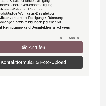
Tatort- & Leichenfundortreinigung
 professionelle Geruchsbeseitigung
 Messie-Wohnung: Räumung
 vollständige Wohnungs-Desinfektion
 Mieter verstorben: Reinigung + Räumung
sonstige Spezialreinigungen jeglicher Art
it Reinigungs- und Desinfektionsnachweis
0800 6003005
☎︎ Anrufen
Kontaktformular & Foto-Upload