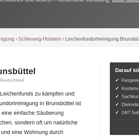
inigung
›
Schleswig-Holstein
›
Leichenfundortreinigung Brunsbüt
unsbüttel
Darauf kö
Festprei
 Deutschland
Kostenvo
s Leichenfunds zu kämpfen und
Sachkun
ndortreinigung in Brunsbüttel ist
Diskreti
24/7 Sofo
r eine einfache Säuberung
chen, sondern oft um natürliche
st und eine Wohnung durch