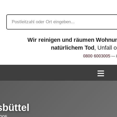
Wir reinigen und räumen Wohnu
natürlichem Tod
, Unfall 
0800 6003005
— k
büttel
005