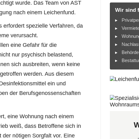
ächtigt wurde. Das Team von AST
Wir sind 
igung nach einem Leichenfund.
Privatpe
 erfordert spezielle Verfahren, da
Vermiet
eme verursacht.
Wohnung
Nachlass
len eine Gefahr für die
Behörde
icht nur psychisch belastend,
Bestatt
nnen sich ausbreiten, wenn keine
getroffen werden. Aus diesem
Desinfektionsmittel ein und
ben der Berufsgenossenschaften
siert, eine Wohnung nach einem
W
ieb weiß, dass Betroffene sich in
 der nötigen Sorgfalt vor. Eine