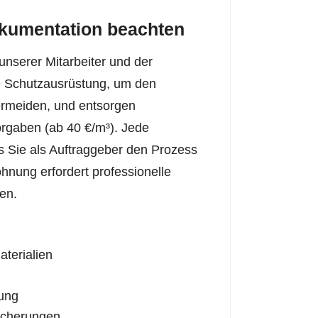
kumentation beachten
unserer Mitarbeiter und der
e Schutzausrüstung, um den
ermeiden, und entsorgen
orgaben (ab 40 €/m³). Jede
s Sie als Auftraggeber den Prozess
nung erfordert professionelle
en.
terialien
ung
sicherungen