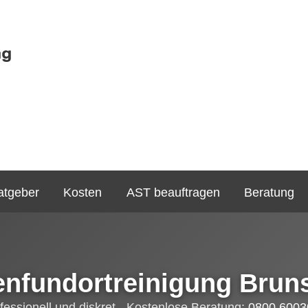
atgeber
Kosten
AST beauftragen
Beratung
enfundortreinigung Bruns
fessionell und diskret - Kostenlose Beratung:
0800 6003