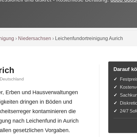
inigung
›
Niedersachsen
›
Leichenfundortreinigung Aurich
rich
Darauf kö
Festprei
 Deutschland
Kostenvo
ter, Erben und Hausverwaltungen
Sachkun
igkeiten dringen in Böden und
Diskreti
24/7 Sofo
heitserreger kontaminieren die
ung nach Leichenfund in Aurich
allen gesetzlichen Vorgaben.