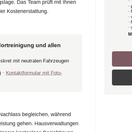
· 
slage. Das Team prüft mit Ihnen
·
der Kostenerstattung.
·
·
·
· 
M
ortreinigung und allen
iskret mit neutralen Fahrzeugen
) ·
Kontaktformular mit Foto-
Nachlass begleichen, während
leistung gehen. Hausverwaltungen