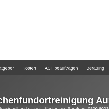
atgeber
Kosten
AST beauftragen
Beratung
chenfundortreinigung Au
fessionell und diskret - Kostenlose Beratung:
0800 6003