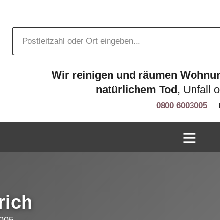
Wir reinigen und räumen Wohnu
natürlichem Tod
, Unfall 
0800 6003005
— k
rich
005