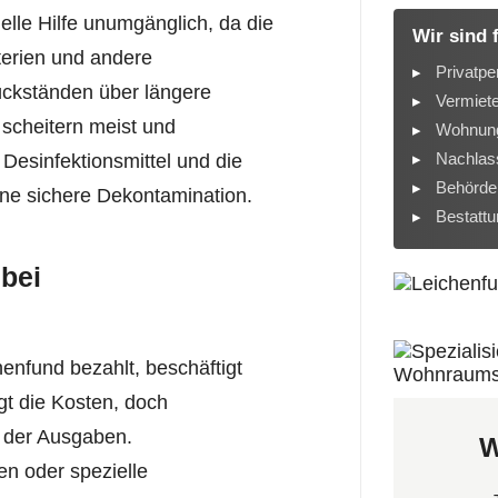
elle Hilfe unumgänglich, da die
Wir sind 
terien und andere
Privatpe
ückständen über längere
Vermiet
scheitern meist und
Wohnung
Nachlass
 Desinfektionsmittel und die
Behörde
ine sichere Dekontamination.
Bestatt
bei
enfund bezahlt, beschäftigt
gt die Kosten, doch
 der Ausgaben.
W
n oder spezielle