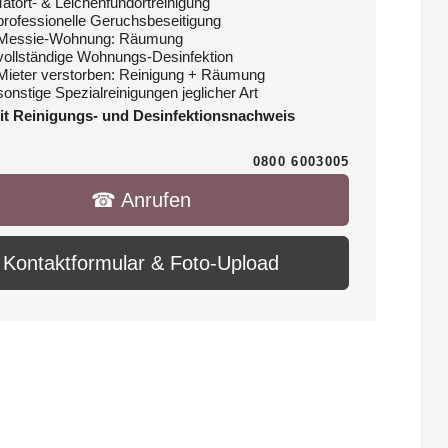
Tatort- & Leichenfundortreinigung
 professionelle Geruchsbeseitigung
 Messie-Wohnung: Räumung
 vollständige Wohnungs-Desinfektion
 Mieter verstorben: Reinigung + Räumung
sonstige Spezialreinigungen jeglicher Art
it Reinigungs- und Desinfektionsnachweis
0800 6003005
☎︎ Anrufen
Kontaktformular & Foto-Upload