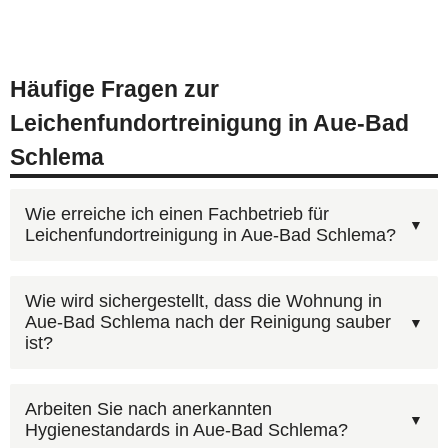
Häufige Fragen zur
Leichenfundortreinigung in Aue-Bad
Schlema
Wie erreiche ich einen Fachbetrieb für
Leichenfundortreinigung in Aue-Bad Schlema?
Kontaktieren Sie AST Deutschland unter
Wie wird sichergestellt, dass die Wohnung in
Aue-Bad Schlema nach der Reinigung sauber
0800 6003005
— kostenfrei und rund um die Uhr.
ist?
Nach Ihrem Anruf erhalten Sie zeitnah einen
Kostenvoranschlag für die
Ja, nach einer professionellen
Arbeiten Sie nach anerkannten
Leichenfundortreinigung in Aue-Bad Schlema.
Hygienestandards in Aue-Bad Schlema?
Leichenfundortreinigung ist die Wohnung in Aue-