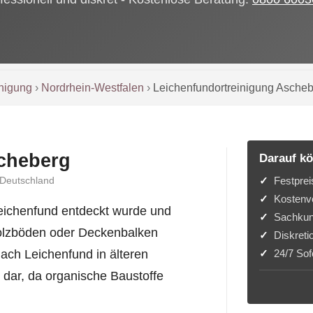
inigung
›
Nordrhein-Westfalen
›
Leichenfundortreinigung Asche
cheberg
Darauf kö
Festprei
 Deutschland
Kostenvo
Leichenfund entdeckt wurde und
Sachkun
e Holzböden oder Deckenbalken
Diskreti
24/7 Sofo
ach Leichenfund in älteren
dar, da organische Baustoffe