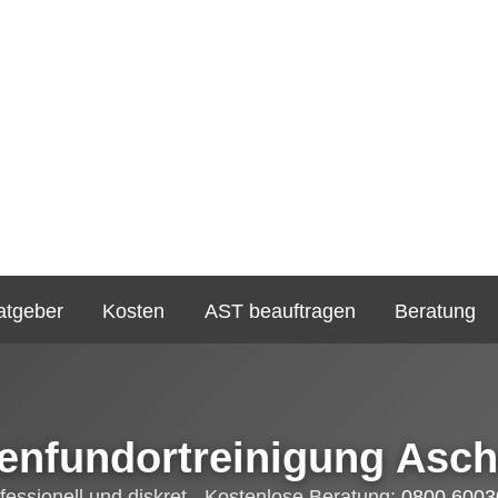
atgeber
Kosten
AST beauftragen
Beratung
enfundortreinigung Asc
fessionell und diskret - Kostenlose Beratung:
0800 6003