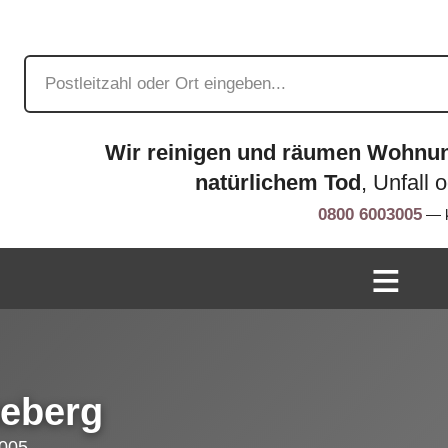
Wir reinigen und räumen Wohnu
natürlichem Tod
, Unfall 
0800 6003005
— k
heberg
005