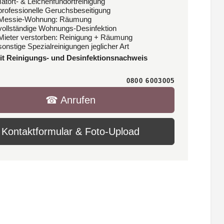
Tatort- & Leichenfundortreinigung
 professionelle Geruchsbeseitigung
 Messie-Wohnung: Räumung
 vollständige Wohnungs-Desinfektion
 Mieter verstorben: Reinigung + Räumung
sonstige Spezialreinigungen jeglicher Art
it Reinigungs- und Desinfektionsnachweis
0800 6003005
☎︎ Anrufen
Kontaktformular & Foto-Upload