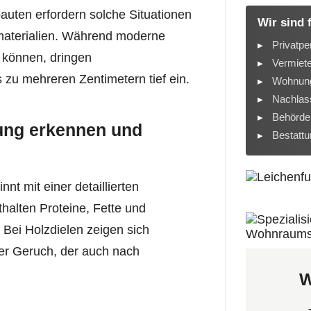
bauten erfordern solche Situationen
Wir sind 
umaterialien. Während moderne
Privatpe
n können, dringen
Vermiet
zu mehreren Zentimetern tief ein.
Wohnung
Nachlass
Behörde
ung erkennen und
Bestatt
nt mit einer detaillierten
halten Proteine, Fette und
. Bei Holzdielen zeigen sich
her Geruch, der auch nach
W