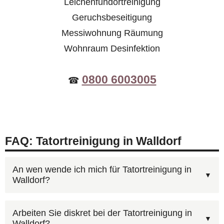
Leichenfundortreinigung
Geruchsbeseitigung
Messiwohnung Räumung
Wohnraum Desinfektion
0800 6003005
☎
FAQ: Tatortreinigung in Walldorf
An wen wende ich mich für Tatortreinigung in
Walldorf?
Für Tatortreinigung in Walldorf erreichen Sie uns
Arbeiten Sie diskret bei der Tatortreinigung in
Walldorf?