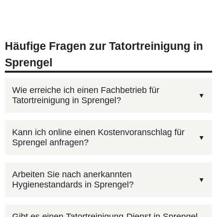
Häufige Fragen zur Tatortreinigung in
Sprengel
Wie erreiche ich einen Fachbetrieb für
Tatortreinigung in Sprengel?
Kontaktieren Sie AST Deutschland unter
Kann ich online einen Kostenvoranschlag für
Sprengel anfragen?
0800 6003005
— kostenfrei und rund um die Uhr.
Nach Ihrem Anruf erhalten Sie zeitnah einen
Ja, über unser
Kontaktformular
können Sie Fotos
Kostenvoranschlag für die Tatortreinigung in
Arbeiten Sie nach anerkannten
Hygienestandards in Sprengel?
hochladen. Bilder der betroffenen Räume helfen
Sprengel. Alternativ:
Kontaktformular
.
uns, den Umfang in Sprengel besser
Die Sachkunde nach IfSG ist eine spezielle
einzuschätzen und Ihnen schneller einen
Gibt es einen Tatortreinigung-Dienst in Sprengel