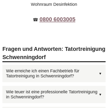
Wohnraum Desinfektion
0800 6003005
☎
Fragen und Antworten: Tatortreinigung
Schwenningdorf
Wie erreiche ich einen Fachbetrieb für
Tatortreinigung in Schwenningdorf?
Kontaktieren Sie AST Deutschland unter
Wie teuer ist eine professionelle Tatortreinigung
in Schwenningdorf?
0800 6003005
— kostenfrei und rund um die Uhr.
Nach Ihrem Anruf erhalten Sie zeitnah einen