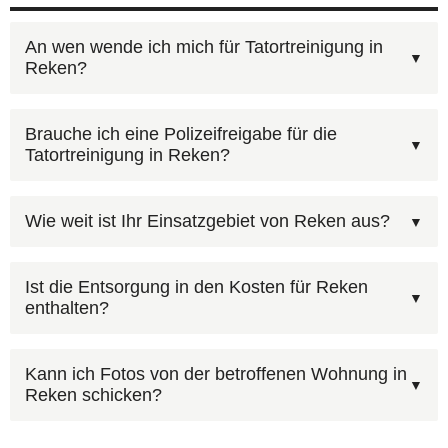
An wen wende ich mich für Tatortreinigung in
Reken?
Für Tatortreinigung in Reken erreichen Sie uns
Brauche ich eine Polizeifreigabe für die
Tatortreinigung in Reken?
unter
0800 6003005
(kostenlos, 24/7). Schildern
Sie kurz die Situation — wir kümmern uns um
Wichtig: Bei polizeilichen Ermittlungen die
alles Weitere. Sie können auch unser
Wie weit ist Ihr Einsatzgebiet von Reken aus?
Freigabe abwarten. Die Kosten können über die
Kontaktformular mit Foto-Upload
nutzen.
Versicherung laufen — wir helfen bei der
Ja, in Reken und der gesamten Region
Ist die Entsorgung in den Kosten für Reken
Abwicklung. Bei Mietwohnungen in Reken sollte
enthalten?
Nordrhein-Westfalen stehen wir Ihnen zur
der Vermieter informiert werden.
Verfügung. Rufen Sie
0800 6003005
an — wir
Ja, wir entfernen und entsorgen bei Bedarf
sind rund um die Uhr erreichbar.
Kann ich Fotos von der betroffenen Wohnung in
Reken schicken?
Bodenbeläge, Matratzen, Polstermöbel und
andere kontaminierte Einrichtungsgegenstände.