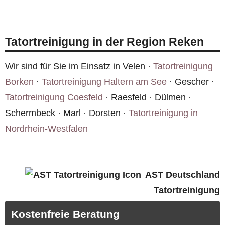
Ja, über unser
Online-Formular
können Sie Ihren
Die fachgerechte Entsorgung in Reken ist Teil
Fall beschreiben und Fotos hochladen. Wir
unserer Leistung.
melden uns zeitnah mit einem
Tatortreinigung in der Region Reken
Kostenvoranschlag für Reken. Die Erstberatung
ist kostenlos und unverbindlich.
Wir sind für Sie im Einsatz in Velen ·
Tatortreinigung
Borken
·
Tatortreinigung Haltern am See
· Gescher ·
Tatortreinigung Coesfeld
· Raesfeld · Dülmen ·
Schermbeck · Marl · Dorsten ·
Tatortreinigung in
Nordrhein-Westfalen
AST Deutschland
Tatortreinigung
Kostenfreie Beratung