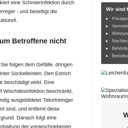
kiert eine Schmierinfektion durch
Wir sind 
reger - und beseitigt die
Privatpe
kturell.
Vermiet
Wohnung
um Betroffene nicht
Nachlass
Behörde
Bestatt
 Sie folgen dem Gefälle, dringen
nter Sockelleisten. Den Estrich
r beschädigt wirkt. Eine
f Wischdesinfektion beschränkt,
undig ausgebildeter Tatortreiniger
t sind, und entfernt diese
W
grund. Danach folgt eine
Einhaltung der vorgeschriebenen