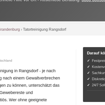
Brandenburg
›
Tatortreinigung Rangsdorf
Darauf kö
Festprei
tschland
Kostenvo
inigung in Rangsdorf - je nach
Sachkun
ng nach einem Gewaltverbrechen
Diskreti
24/7 Sofo
igen zu können, unterschätzt das
, Gewebereste und
ektiös. Wer ohne geeignete