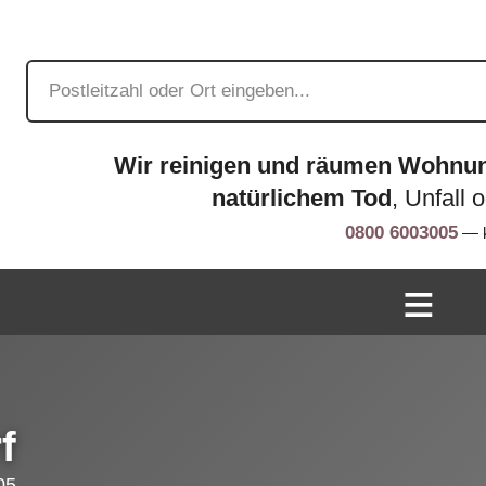
Wir reinigen und räumen Wohnu
natürlichem Tod
, Unfall 
0800 6003005
— k
f
05