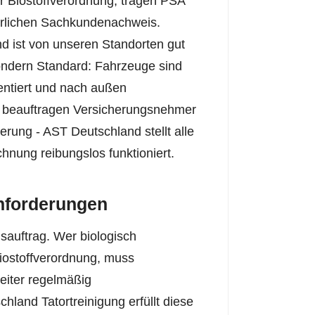
er Biostoffverordnung, tragen PSA
derlichen Sachkundenachweis.
nd ist von unseren Standorten gut
 sondern Standard: Fahrzeuge sind
entiert und nach außen
ng beauftragen Versicherungsnehmer
rung - AST Deutschland stellt alle
nung reibungslos funktioniert.
Anforderungen
gsauftrag. Wer biologisch
Biostoffverordnung, muss
eiter regelmäßig
hland Tatortreinigung erfüllt diese