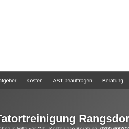
atgeber
Kosten
AST beauftragen
Beratung
Tatortreinigung Rangsdor
chnelle Hilfe vor Ort - Kostenlose Beratung:
0800 60030