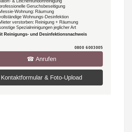
Tatort- & Leichenfundortreinigung
 professionelle Geruchsbeseitigung
 Messie-Wohnung: Räumung
 vollständige Wohnungs-Desinfektion
 Mieter verstorben: Reinigung + Räumung
sonstige Spezialreinigungen jeglicher Art
it Reinigungs- und Desinfektionsnachweis
0800 6003005
☎︎ Anrufen
Kontaktformular & Foto-Upload