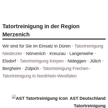
über Feld, Huchem-Stammeln, Buir, Hoven und
Für einen Kostenvoranschlag benötigen wir: Art
Rommelsheim. Wir sind bundesweit tätig und in
des Vorfalls, Raumgröße (ungefähre m²), Anzahl
der Region schnell vor Ort.
betroffener Räume und möglichst Fotos. Rufen
Tatortreinigung in der Region
Sie
0800 6003005
an oder nutzen Sie das
Merzenich
Kontaktformular
.
Wir sind für Sie im Einsatz in Düren ·
Tatortreinigung
Niederzier
· Nörvenich · Kreuzau · Langerwehe ·
Elsdorf ·
Tatortreinigung Kerpen
· Nideggen · Jülich ·
Bergheim · Zülpich ·
Tatortreinigung Frechen
·
Tatortreinigung in Nordrhein-Westfalen
AST Deutschland
Tatortreinigung