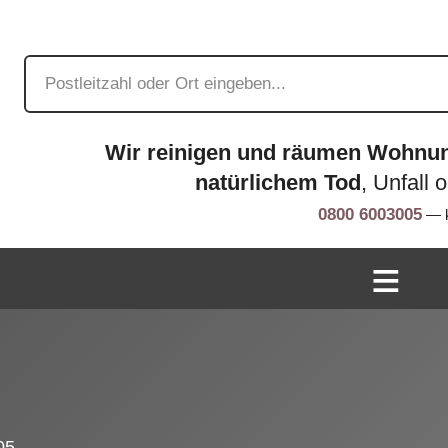
Wir reinigen und räumen Wohnu
natürlichem Tod
, Unfall 
0800 6003005
— k
05