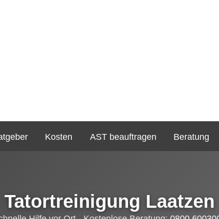
atgeber
Kosten
AST beauftragen
Beratung
Tatortreinigung Laatzen
chnelle Hilfe vor Ort - Kostenlose Beratung:
0800 60030