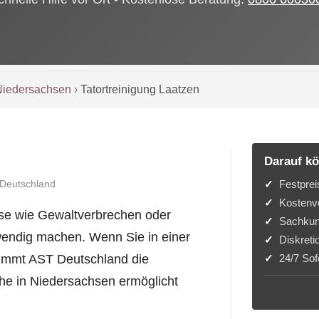
Niedersachsen
›
Tatortreinigung Laatzen
Darauf kö
Festprei
 Deutschland
Kostenvo
se wie Gewaltverbrechen oder
Sachkun
twendig machen. Wenn Sie in einer
Diskreti
24/7 Sofo
nimmt AST Deutschland die
he in Niedersachsen ermöglicht