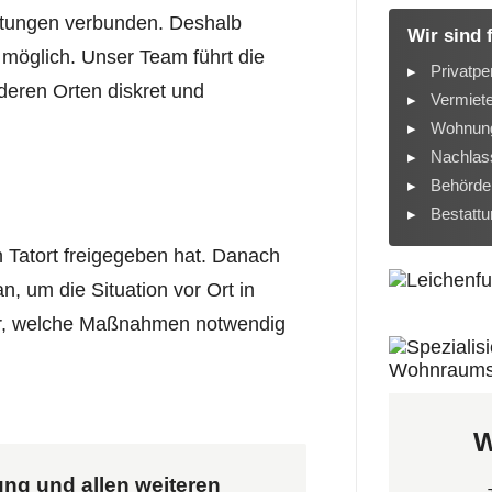
lastungen verbunden. Deshalb
Wir sind 
 möglich. Unser Team führt die
Privatpe
eren Orten diskret und
Vermiet
Wohnung
Nachlass
Behörde
Bestatt
en Tatort freigegeben hat. Danach
n, um die Situation vor Ort in
ir, welche Maßnahmen notwendig
W
ung und allen weiteren