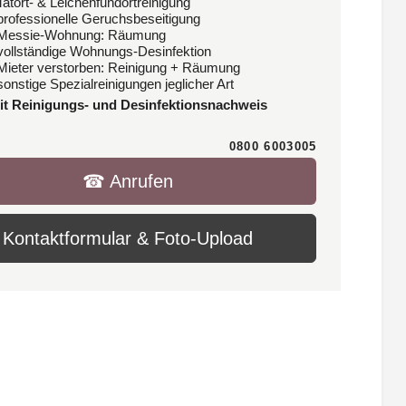
Tatort- & Leichenfundortreinigung
 professionelle Geruchsbeseitigung
 Messie-Wohnung: Räumung
 vollständige Wohnungs-Desinfektion
 Mieter verstorben: Reinigung + Räumung
sonstige Spezialreinigungen jeglicher Art
it Reinigungs- und Desinfektionsnachweis
0800 6003005
☎︎ Anrufen
Kontaktformular & Foto-Upload