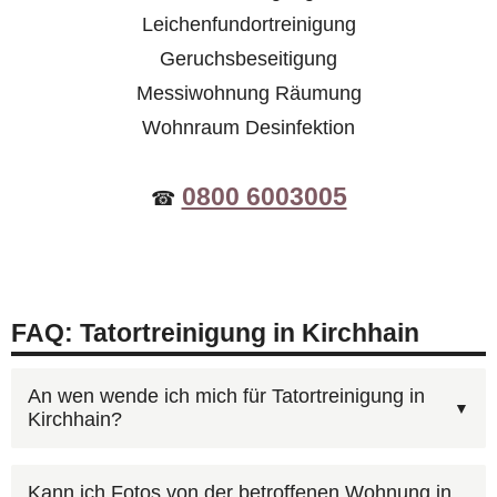
Leichenfundortreinigung
Geruchsbeseitigung
Messiwohnung Räumung
Wohnraum Desinfektion
0800 6003005
☎
FAQ: Tatortreinigung in Kirchhain
An wen wende ich mich für Tatortreinigung in
Kirchhain?
Für Tatortreinigung in Kirchhain erreichen Sie
Kann ich Fotos von der betroffenen Wohnung in