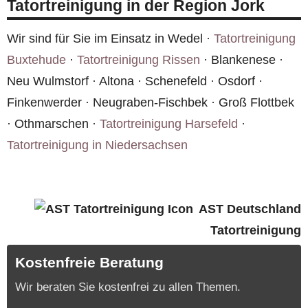
Tatortreinigung in der Region Jork
Kosten Sie rechnen müssen. Rufen Sie uns unter
0800 6003005
an oder nutzen Sie das
Wir sind für Sie im Einsatz in Wedel ·
Tatortreinigung
Kontaktformular
.
Buxtehude
·
Tatortreinigung Rissen
· Blankenese ·
Neu Wulmstorf · Altona · Schenefeld · Osdorf ·
Finkenwerder · Neugraben-Fischbek · Groß Flottbek
· Othmarschen ·
Tatortreinigung Harsefeld
·
Tatortreinigung in Niedersachsen
AST Deutschland
Tatortreinigung
Kostenfreie Beratung
Wir beraten Sie kostenfrei zu allen Themen.