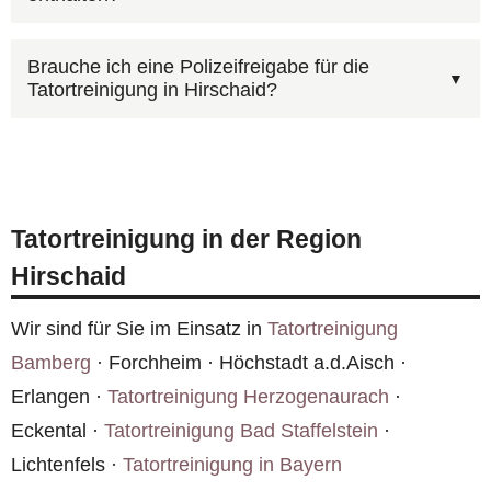
Anlieferung gehören zu unserem Standard.
einigen hundert Euro, umfangreiche Sanierungen
Ja, wir entfernen und entsorgen bei Bedarf
können mehrere tausend Euro betragen. Rufen
Brauche ich eine Polizeifreigabe für die
Tatortreinigung in Hirschaid?
Bodenbeläge, Matratzen, Polstermöbel und
Sie
0800 6003005
an — der Kostenvoranschlag
andere kontaminierte Einrichtungsgegenstände.
ist kostenlos.
Wichtig: Bei polizeilichen Ermittlungen die
Die fachgerechte Entsorgung in Hirschaid ist Teil
Freigabe abwarten. Die Kosten können über die
unserer Leistung.
Versicherung laufen — wir helfen bei der
Tatortreinigung in der Region
Abwicklung. Bei Mietwohnungen in Hirschaid
Hirschaid
sollte der Vermieter informiert werden.
Wir sind für Sie im Einsatz in
Tatortreinigung
Bamberg
· Forchheim · Höchstadt a.d.Aisch ·
Erlangen ·
Tatortreinigung Herzogenaurach
·
Eckental ·
Tatortreinigung Bad Staffelstein
·
Lichtenfels ·
Tatortreinigung in Bayern