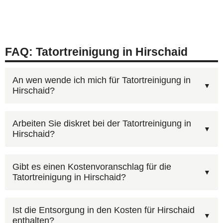
FAQ: Tatortreinigung in Hirschaid
An wen wende ich mich für Tatortreinigung in
Hirschaid?
Für Tatortreinigung in Hirschaid erreichen Sie
Arbeiten Sie diskret bei der Tatortreinigung in
Hirschaid?
uns unter
0800 6003005
(kostenlos, 24/7).
Schildern Sie kurz die Situation — wir kümmern
Wir legen großen Wert darauf, dass unser
uns um alles Weitere. Sie können auch unser
Gibt es einen Kostenvoranschlag für die
Tatortreinigung in Hirschaid?
Einsatz in Hirschaid für Außenstehende nicht als
Kontaktformular mit Foto-Upload
nutzen.
Tatortreinigung erkennbar ist. Unbeschriftete
Die Kosten variieren je nach Einsatzumfang.
Fahrzeuge, neutrale Kleidung und diskrete
Ist die Entsorgung in den Kosten für Hirschaid
enthalten?
Kleinere Einsätze in Hirschaid beginnen bei