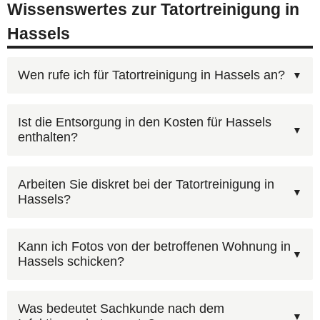
Wissenswertes zur Tatortreinigung in
Hassels
Wen rufe ich für Tatortreinigung in Hassels an?
Sie erreichen uns jederzeit unter
0800 6003005
Ist die Entsorgung in den Kosten für Hassels
enthalten?
(gebührenfrei). Nach einem kurzen Erstgespräch
erstellen wir Ihnen einen individuellen
Je nach Kontamination können Teppiche,
Kostenvoranschlag für Hassels. Auf Wunsch
Arbeiten Sie diskret bei der Tatortreinigung in
Hassels?
Matratzen, Polstermöbel, Vorhänge, Tapeten und
nutzen Sie auch unser
Kontaktformular
mit Foto-
Bodenbeläge betroffen sein. Wir prüfen vor Ort in
Upload.
Wir legen großen Wert darauf, dass unser
Hassels, welche Materialien entsorgt und welche
Kann ich Fotos von der betroffenen Wohnung in
Hassels schicken?
Einsatz in Hassels für Außenstehende nicht als
professionell gereinigt werden können.
Tatortreinigung erkennbar ist. Unbeschriftete
Ja, über unser
Online-Formular
können Sie Ihren
Fahrzeuge, neutrale Kleidung und diskrete
Was bedeutet Sachkunde nach dem