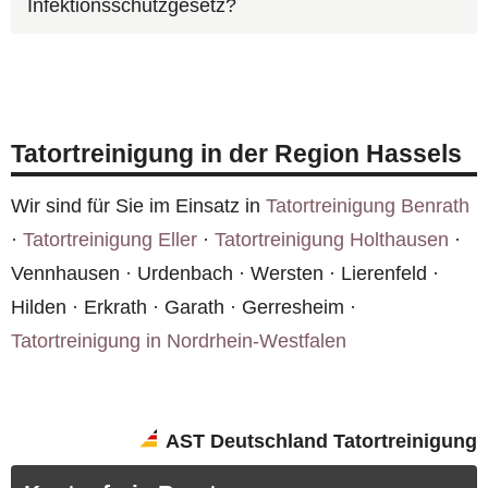
Infektionsschutzgesetz?
Fall beschreiben und Fotos hochladen. Wir
Anlieferung gehören zu unserem Standard.
melden uns zeitnah mit einem
Ja, wir arbeiten nach den Vorgaben des Robert
Kostenvoranschlag für Hassels. Die Erstberatung
Koch-Instituts und setzen zertifizierte
ist kostenlos und unverbindlich.
Desinfektionsmittel ein. Unsere Verfahren
Tatortreinigung in der Region Hassels
entsprechen den geltenden Hygienestandards.
Alle Einsätze in Hassels werden dokumentiert.
Wir sind für Sie im Einsatz in
Tatortreinigung Benrath
·
Tatortreinigung Eller
·
Tatortreinigung Holthausen
·
Vennhausen · Urdenbach · Wersten · Lierenfeld ·
Hilden · Erkrath · Garath · Gerresheim ·
Tatortreinigung in Nordrhein-Westfalen
AST Deutschland Tatortreinigung