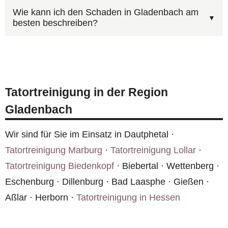
Wir führen nach der Reinigung in Gladenbach
Abwicklung. Bei Mietwohnungen in Gladenbach
Wie kann ich den Schaden in Gladenbach am
besten beschreiben?
eine Abschlusskontrolle durch. Dabei werden alle
sollte der Vermieter informiert werden.
Oberflächen auf Rückstände geprüft und bei
Ja, auf
tatortreinigung.com/kontakt.htm
finden
Bedarf nachbehandelt. Die Ergebnisse werden
Sie unser Kontaktformular mit Foto-Upload.
dokumentiert.
Alternativ erreichen Sie uns rund um die Uhr
Tatortreinigung in der Region
unter
0800 6003005
.
Gladenbach
Wir sind für Sie im Einsatz in Dautphetal ·
Tatortreinigung Marburg
·
Tatortreinigung Lollar
·
Tatortreinigung Biedenkopf
· Biebertal · Wettenberg ·
Eschenburg · Dillenburg · Bad Laasphe · Gießen ·
Aßlar · Herborn ·
Tatortreinigung in Hessen