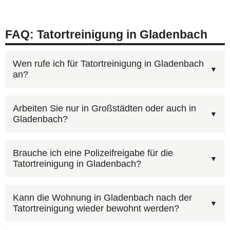
FAQ: Tatortreinigung in Gladenbach
Wen rufe ich für Tatortreinigung in Gladenbach
an?
Sie erreichen uns jederzeit unter
0800 6003005
Arbeiten Sie nur in Großstädten oder auch in
Gladenbach?
(gebührenfrei). Nach einem kurzen Erstgespräch
erstellen wir Ihnen einen individuellen
Ja, in Gladenbach und der gesamten Region
Kostenvoranschlag für Gladenbach. Auf Wunsch
Brauche ich eine Polizeifreigabe für die
Tatortreinigung in Gladenbach?
Hessen stehen wir Ihnen zur Verfügung. Rufen
nutzen Sie auch unser
Kontaktformular
mit Foto-
Sie
0800 6003005
an — wir sind rund um die Uhr
Upload.
Wichtig: Bei polizeilichen Ermittlungen die
erreichbar.
Kann die Wohnung in Gladenbach nach der
Tatortreinigung wieder bewohnt werden?
Freigabe abwarten. Die Kosten können über die
Versicherung laufen — wir helfen bei der