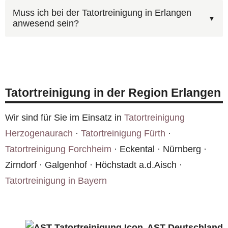
Bei einem Todesfall mit polizeilicher Ermittlung
Kosten Sie rechnen müssen. Rufen Sie uns unter
Muss ich bei der Tatortreinigung in Erlangen
anwesend sein?
muss die Wohnung in Erlangen erst von der
0800 6003005
an oder nutzen Sie das
Polizei freigegeben werden. Erst danach darf die
Kontaktformular
.
Ja, unsere Einsatzfahrzeuge sind grundsätzlich
Reinigung beginnen. Wir beraten Sie dazu gerne
unbeschriftet. In Erlangen und überall in
unter
0800 6003005
.
Deutschland achten wir darauf, dass weder
Tatortreinigung in der Region Erlangen
Fahrzeuge noch Mitarbeiter Rückschlüsse auf
die Art des Auftrags zulassen.
Wir sind für Sie im Einsatz in
Tatortreinigung
Herzogenaurach
·
Tatortreinigung Fürth
·
Tatortreinigung Forchheim
· Eckental · Nürnberg ·
Zirndorf · Galgenhof · Höchstadt a.d.Aisch ·
Tatortreinigung in Bayern
AST Deutschland