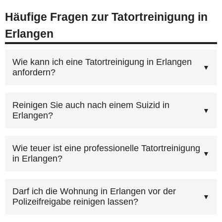
Häufige Fragen zur Tatortreinigung in
Erlangen
Wie kann ich eine Tatortreinigung in Erlangen
anfordern?
Rufen Sie unsere kostenlose Beratungshotline
Reinigen Sie auch nach einem Suizid in
Erlangen?
0800 6003005
an — wir sind rund um die Uhr
erreichbar, auch an Wochenenden und
In den meisten Fällen ja. Wir verfügen über
Feiertagen. Alternativ können Sie uns über das
Wie teuer ist eine professionelle Tatortreinigung
in Erlangen?
Spezialreiniger, die Blut auch aus porösen
Kontaktformular
erreichen. Wir koordinieren den
Materialien lösen. Sollte ein Bodenbelag in
Einsatz in Erlangen und Umgebung.
Ja, wir erstellen grundsätzlich einen kostenfreien
Erlangen nicht vollständig zu reinigen sein,
Darf ich die Wohnung in Erlangen vor der
Polizeifreigabe reinigen lassen?
Kostenvoranschlag, bevor wir mit der Arbeit
entfernen und entsorgen wir ihn fachgerecht.
beginnen. So wissen Sie vorher, mit welchen