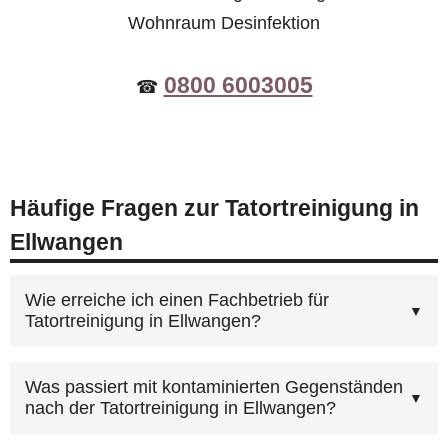
Wohnraum Desinfektion
0800 6003005
☎
Häufige Fragen zur Tatortreinigung in
Ellwangen
Wie erreiche ich einen Fachbetrieb für
Tatortreinigung in Ellwangen?
Kontaktieren Sie AST Deutschland unter
Was passiert mit kontaminierten Gegenständen
nach der Tatortreinigung in Ellwangen?
0800 6003005
— kostenfrei und rund um die Uhr.
Nach Ihrem Anruf erhalten Sie zeitnah einen