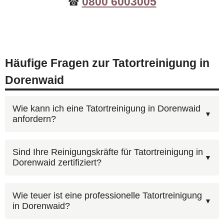
0800 6003005
☎
Häufige Fragen zur Tatortreinigung in
Dorenwaid
Wie kann ich eine Tatortreinigung in Dorenwaid
anfordern?
Rufen Sie unsere kostenlose Beratungshotline
Sind Ihre Reinigungskräfte für Tatortreinigung in
Dorenwaid zertifiziert?
0800 6003005
an — wir sind rund um die Uhr
erreichbar, auch an Wochenenden und
Beauftragen Sie einen Fachbetrieb mit
Feiertagen. Alternativ können Sie uns über das
Wie teuer ist eine professionelle Tatortreinigung
in Dorenwaid?
Sachkunde nach IfSG. AST Deutschland verfügt
Kontaktformular
erreichen. Wir koordinieren den
über die notwendigen Qualifikationen und