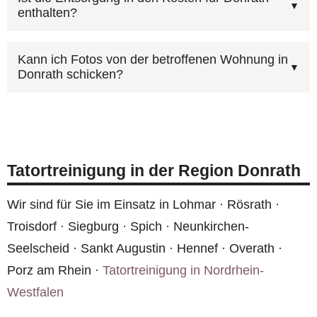
Abwicklung. Bei Mietwohnungen in Donrath sollte
enthalten?
Nordrhein-Westfalen stehen wir Ihnen zur
der Vermieter informiert werden.
Verfügung. Rufen Sie
0800 6003005
an — wir
Ja, wir entfernen und entsorgen bei Bedarf
sind rund um die Uhr erreichbar.
Kann ich Fotos von der betroffenen Wohnung in
Donrath schicken?
Bodenbeläge, Matratzen, Polstermöbel und
andere kontaminierte Einrichtungsgegenstände.
Ja, über unser
Online-Formular
können Sie Ihren
Die fachgerechte Entsorgung in Donrath ist Teil
Fall beschreiben und Fotos hochladen. Wir
unserer Leistung.
melden uns zeitnah mit einem
Tatortreinigung in der Region Donrath
Kostenvoranschlag für Donrath. Die Erstberatung
ist kostenlos und unverbindlich.
Wir sind für Sie im Einsatz in Lohmar · Rösrath ·
Troisdorf · Siegburg · Spich · Neunkirchen-
Seelscheid · Sankt Augustin · Hennef · Overath ·
Porz am Rhein ·
Tatortreinigung in Nordrhein-
Westfalen