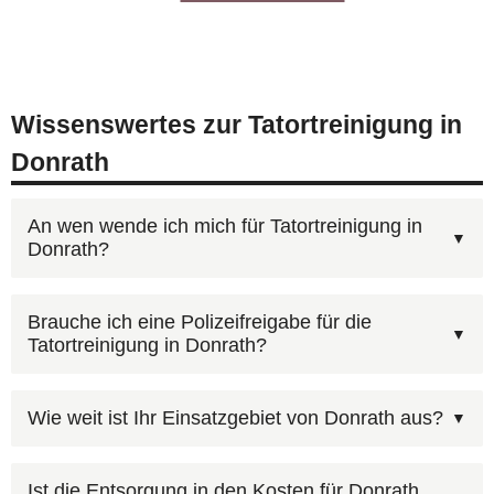
Wissenswertes zur Tatortreinigung in
Donrath
An wen wende ich mich für Tatortreinigung in
Donrath?
Für Tatortreinigung in Donrath erreichen Sie uns
Brauche ich eine Polizeifreigabe für die
Tatortreinigung in Donrath?
unter
0800 6003005
(kostenlos, 24/7). Schildern
Sie kurz die Situation — wir kümmern uns um
Wichtig: Bei polizeilichen Ermittlungen die
alles Weitere. Sie können auch unser
Wie weit ist Ihr Einsatzgebiet von Donrath aus?
Freigabe abwarten. Die Kosten können über die
Kontaktformular mit Foto-Upload
nutzen.
Versicherung laufen — wir helfen bei der
Ja, in Donrath und der gesamten Region
Ist die Entsorgung in den Kosten für Donrath