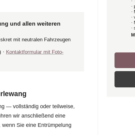
· 
·
·
·
·
ung und allen weiteren
· 
M
iskret mit neutralen Fahrzeugen
) ·
Kontaktformular mit Foto-
irlewang
 — vollständig oder teilweise,
hren wir anschließend eine
n, wenn Sie eine Entrümpelung