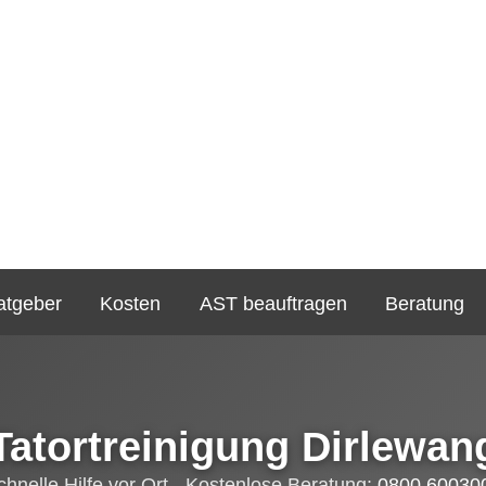
atgeber
Kosten
AST beauftragen
Beratung
Tatortreinigung Dirlewan
chnelle Hilfe vor Ort - Kostenlose Beratung:
0800 60030