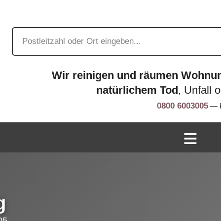
Wir reinigen und räumen Wohnu
natürlichem Tod
, Unfall 
0800 6003005
— k
g
05