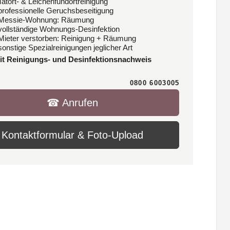
Tatort- & Leichenfundortreinigung
 professionelle Geruchsbeseitigung
 Messie-Wohnung: Räumung
 vollständige Wohnungs-Desinfektion
 Mieter verstorben: Reinigung + Räumung
sonstige Spezialreinigungen jeglicher Art
it Reinigungs- und Desinfektionsnachweis
0800 6003005
☎︎ Anrufen
Kontaktformular & Foto-Upload