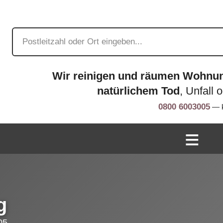
Wir reinigen und räumen Wohnu
natürlichem Tod
, Unfall 
0800 6003005
— k
g
05