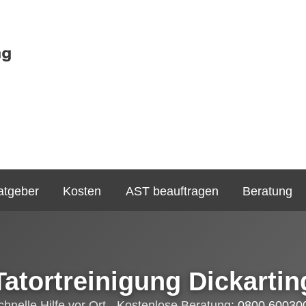
atgeber
Kosten
AST beauftragen
Beratung
Tatortreinigung Dickartin
chnelle Hilfe vor Ort - Kostenlose Beratung:
0800 60030