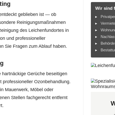
ting
Wir sind 
entdeckt geblieben ist — ob
Privatpe
esondere Reinigungsmaßnahmen
Vermiet
Wohnung
Reinigung des Leichenfundortes in
Nachlass
ion und professioneller
Behörde
nn Sie Fragen zum Ablauf haben.
Bestatt
ng
 hartnäckige Gerüche beseitigen
it professioneller Ozonbehandlung.
t in Mauerwerk, Möbel oder
enen Stellen fachgerecht entfernt
W
t.