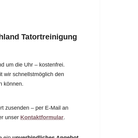
land Tatortreinigung
d um die Uhr – kostenfrei.
it wir schnellstmöglich den
en können.
rt zusenden – per E-Mail an
er unser
Kontaktformular
.
e ein
unverbindliches Angebot
.