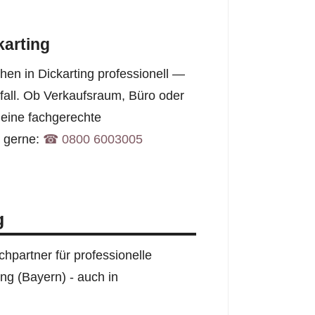
karting
en in Dickarting professionell —
fall. Ob Verkaufsraum, Büro oder
eine fachgerechte
e gerne:
☎︎ 0800 6003005
g
hpartner für professionelle
ing (Bayern) - auch in