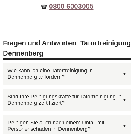
0800 6003005
☎
Fragen und Antworten: Tatortreinigung
Dennenberg
Wie kann ich eine Tatortreinigung in
Dennenberg anfordern?
Rufen Sie unsere kostenlose Beratungshotline
Sind Ihre Reinigungskräfte für Tatortreinigung in
Dennenberg zertifiziert?
0800 6003005
an — wir sind rund um die Uhr
erreichbar, auch an Wochenenden und
Beauftragen Sie einen Fachbetrieb mit
Feiertagen. Alternativ können Sie uns über das
Reinigen Sie auch nach einem Unfall mit
Personenschaden in Dennenberg?
Sachkunde nach IfSG. AST Deutschland verfügt
Kontaktformular
erreichen. Wir koordinieren den