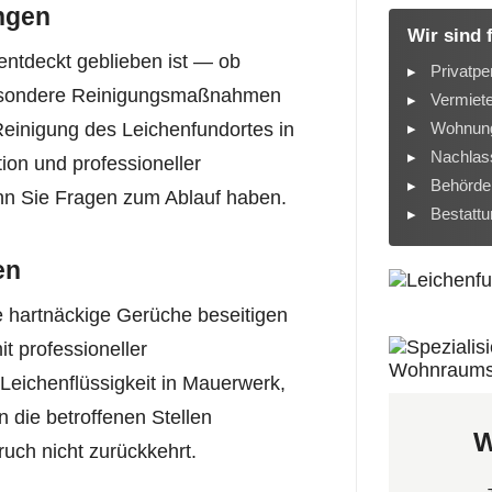
ngen
Wir sind 
entdeckt geblieben ist — ob
Privatpe
esondere Reinigungsmaßnahmen
Vermiet
Wohnung
Reinigung des Leichenfundortes in
Nachlass
ion und professioneller
Behörde
nn Sie Fragen zum Ablauf haben.
Bestatt
en
 hartnäckige Gerüche beseitigen
t professioneller
Leichenflüssigkeit in Mauerwerk,
 die betroffenen Stellen
W
ruch nicht zurückkehrt.