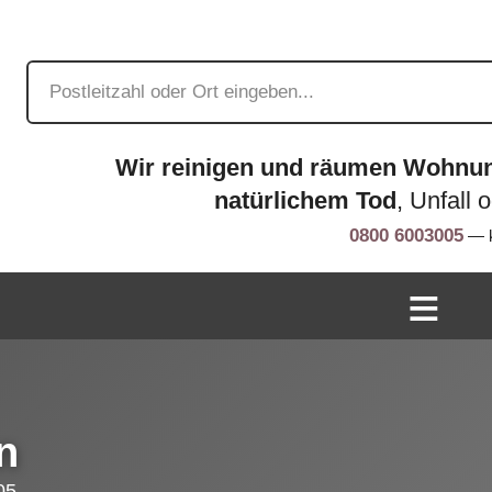
Wir reinigen und räumen Wohnu
natürlichem Tod
, Unfall 
0800 6003005
— k
n
05