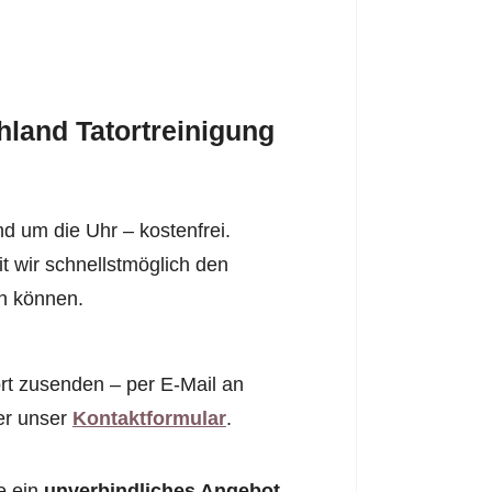
land Tatortreinigung
d um die Uhr – kostenfrei.
it wir schnellstmöglich den
en können.
rt zusenden – per E-Mail an
er unser
Kontaktformular
.
e ein
unverbindliches Angebot
.