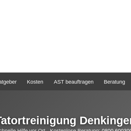
atgeber
Kosten
AST beauftragen
Beratung
Tatortreinigung Denkinge
chnelle Hilfe vor Ort - Kostenlose Beratung:
0800 60030