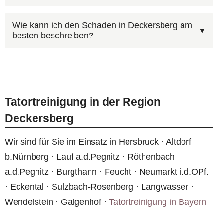
Versicherung laufen — wir helfen bei der
Nachnutzung ermöglicht.
Wir legen großen Wert darauf, dass unser
Abwicklung. Bei Mietwohnungen in Deckersberg
Wie kann ich den Schaden in Deckersberg am
besten beschreiben?
Einsatz in Deckersberg für Außenstehende nicht
sollte der Vermieter informiert werden.
als Tatortreinigung erkennbar ist. Unbeschriftete
Ja, auf
tatortreinigung.com/kontakt.htm
finden
Fahrzeuge, neutrale Kleidung und diskrete
Sie unser Kontaktformular mit Foto-Upload.
Anlieferung gehören zu unserem Standard.
Alternativ erreichen Sie uns rund um die Uhr
Tatortreinigung in der Region
unter
0800 6003005
.
Deckersberg
Wir sind für Sie im Einsatz in Hersbruck · Altdorf
b.Nürnberg · Lauf a.d.Pegnitz · Röthenbach
a.d.Pegnitz · Burgthann · Feucht · Neumarkt i.d.OPf.
· Eckental · Sulzbach-Rosenberg · Langwasser ·
Wendelstein · Galgenhof ·
Tatortreinigung in Bayern