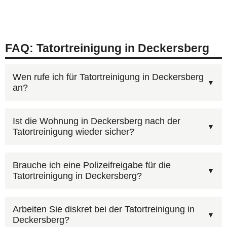
FAQ: Tatortreinigung in Deckersberg
Wen rufe ich für Tatortreinigung in Deckersberg
an?
Sie erreichen uns jederzeit unter
0800 6003005
Ist die Wohnung in Deckersberg nach der
Tatortreinigung wieder sicher?
(gebührenfrei). Nach einem kurzen Erstgespräch
erstellen wir Ihnen einen individuellen
Nein, unser Ziel ist es, alle sichtbaren und
Kostenvoranschlag für Deckersberg. Auf Wunsch
Brauche ich eine Polizeifreigabe für die
Tatortreinigung in Deckersberg?
unsichtbaren Spuren restlos zu beseitigen. Dazu
nutzen Sie auch unser
Kontaktformular
mit Foto-
gehören auch Gerüche und biologische
Upload.
Wichtig: Bei polizeilichen Ermittlungen die
Rückstände. Die Wohnung in Deckersberg wird
Arbeiten Sie diskret bei der Tatortreinigung in
Deckersberg?
Freigabe abwarten. Die Kosten können über die
in einem Zustand übergeben, der eine sofortige