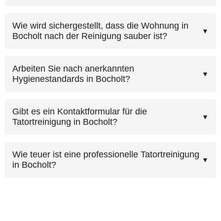
Kontaktieren Sie AST Deutschland unter
Wie wird sichergestellt, dass die Wohnung in
Bocholt nach der Reinigung sauber ist?
0800 6003005
— kostenfrei und rund um die Uhr.
Nach Ihrem Anruf erhalten Sie zeitnah einen
Ja, nach einer professionellen Tatortreinigung ist
Kostenvoranschlag für die Tatortreinigung in
Arbeiten Sie nach anerkannten
Hygienestandards in Bocholt?
die Wohnung in Bocholt wieder vollständig
Bocholt. Alternativ:
Kontaktformular
.
bewohnbar. Wir entfernen alle Kontaminationen
Die Sachkunde nach IfSG ist eine spezielle
und sorgen für eine hygienisch einwandfreie
Gibt es ein Kontaktformular für die
Tatortreinigung in Bocholt?
Qualifikation für den Umgang mit infektiösen
Übergabe.
Materialien und biologischen Gefahrstoffen. Sie
Schildern Sie möglichst genau, was passiert ist:
umfasst Hygienemaßnahmen,
Wie teuer ist eine professionelle Tatortreinigung
in Bocholt?
Art des Vorfalls, Raumgröße, betroffene Flächen
Desinfektionsverfahren und die fachgerechte
und — falls bekannt — den Zeitraum seit dem
Entsorgung kontaminierter Materialien.
Die Kosten hängen vom Umfang der Reinigung,
Ereignis. Fotos über unser
Kontaktformular
der Raumgröße und dem Kontaminationsgrad
erleichtern die Einschätzung für Bocholt