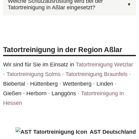
Ereignis. Fotos über unser
Kontaktformular
Welche Schutzausrüstung wird bei der
Kostenvoranschlag für Aßlar.
Tatortreinigung in Aßlar eingesetzt?
in Aßlar hygienisch unbedenklich. Alle
erleichtern die Einschätzung für Aßlar erheblich.
Oberflächen werden desinfiziert, kontaminierte
Unsere Mitarbeiter verfügen über Sachkunde
Materialien fachgerecht entsorgt und bei Bedarf
nach dem Infektionsschutzgesetz (IfSG) und
eine Geruchsneutralisation durchgeführt.
werden regelmäßig geschult. Sie arbeiten mit
Tatortreinigung in der Region Aßlar
professioneller Schutzausrüstung und nach den
Richtlinien des Robert Koch-Instituts.
Wir sind für Sie im Einsatz in
Tatortreinigung Wetzlar
·
Tatortreinigung Solms
·
Tatortreinigung Braunfels
·
Biebertal · Hüttenberg · Wettenberg · Linden ·
Gießen · Herborn · Langgöns ·
Tatortreinigung in
Hessen
AST Deutschland