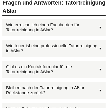
Fragen und Antworten: Tatortreinigung
Aßlar
Wie erreiche ich einen Fachbetrieb für
Tatortreinigung in Aßlar?
Kontaktieren Sie AST Deutschland unter
Wie teuer ist eine professionelle Tatortreinigung
in Aßlar?
0800 6003005
— kostenfrei und rund um die Uhr.
Nach Ihrem Anruf erhalten Sie zeitnah einen
Die Kosten hängen vom Umfang der Reinigung,
Kostenvoranschlag für die Tatortreinigung in
Gibt es ein Kontaktformular für die
Tatortreinigung in Aßlar?
der Raumgröße und dem Kontaminationsgrad
Aßlar. Alternativ:
Kontaktformular
.
ab. Bei einem Todesfall übernimmt häufig die
Schildern Sie möglichst genau, was passiert ist:
Hausratversicherung oder die
Bleiben nach der Tatortreinigung in Aßlar
Rückstände zurück?
Art des Vorfalls, Raumgröße, betroffene Flächen
Wohngebäudeversicherung die Kosten. Wir
und — falls bekannt — den Zeitraum seit dem
erstellen Ihnen vorab einen kostenlosen
Ja, nach unserer Tatortreinigung ist die Wohnung