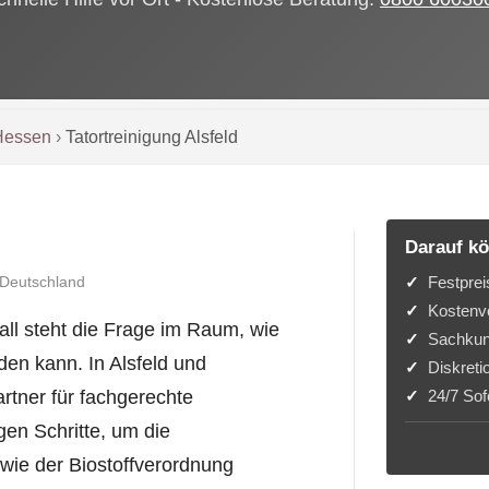
Hessen
›
Tatortreinigung Alsfeld
Darauf kö
Festprei
 Deutschland
Kostenvo
l steht die Frage im Raum, wie
Sachkun
den kann. In Alsfeld und
Diskreti
24/7 Sofo
tner für fachgerechte
gen Schritte, um die
wie der Biostoffverordnung