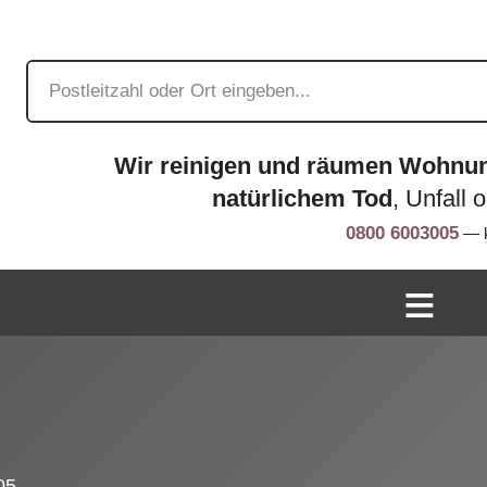
Wir reinigen und räumen Wohnu
natürlichem Tod
, Unfall 
0800 6003005
— k
05