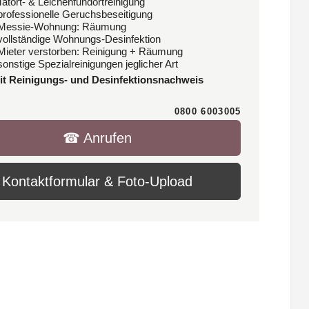
Tatort- & Leichenfundortreinigung
 professionelle Geruchsbeseitigung
 Messie-Wohnung: Räumung
 vollständige Wohnungs-Desinfektion
 Mieter verstorben: Reinigung + Räumung
sonstige Spezialreinigungen jeglicher Art
it Reinigungs- und Desinfektionsnachweis
0800 6003005
☎︎ Anrufen
Kontaktformular & Foto-Upload