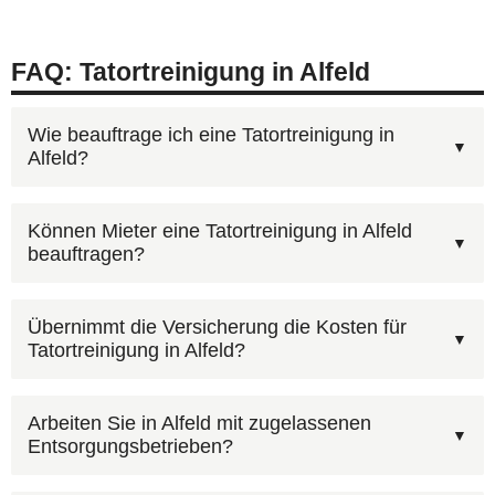
FAQ: Tatortreinigung in Alfeld
Wie beauftrage ich eine Tatortreinigung in
Alfeld?
Am schnellsten geht es telefonisch:
Können Mieter eine Tatortreinigung in Alfeld
beauftragen?
0800 6003005
(kostenlos, 24h). Wir besprechen
Ihre Situation, erstellen einen Kostenvoranschlag
Nein, vor der Polizeifreigabe darf die Wohnung
und organisieren den Einsatz in Alfeld. Bei
Übernimmt die Versicherung die Kosten für
Tatortreinigung in Alfeld?
nicht betreten oder verändert werden. Sobald die
Bedarf sind wir innerhalb weniger Stunden vor
Freigabe vorliegt, können wir in Alfeld sofort mit
Ort.
In vielen Fällen zahlt die Versicherung — je nach
der Reinigung beginnen — auch kurzfristig.
Arbeiten Sie in Alfeld mit zugelassenen
Entsorgungsbetrieben?
Situation die Hausrat-, Gebäude- oder
Haftpflichtversicherung. Wir rechnen auf Wunsch