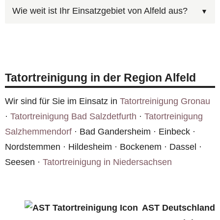
Je nach Kontamination können Teppiche,
direkt mit der Versicherung ab. Für Alfeld
Wie weit ist Ihr Einsatzgebiet von Alfeld aus?
Matratzen, Polstermöbel, Vorhänge, Tapeten und
erhalten Sie einen unverbindlichen
Bodenbeläge betroffen sein. Wir prüfen vor Ort in
Wir bieten Tatortreinigung in ganz Deutschland
Kostenvoranschlag unter
0800 6003005
.
Alfeld, welche Materialien entsorgt und welche
an, einschließlich Alfeld (Niedersachsen). Unser
professionell gereinigt werden können.
Netzwerk ermöglicht schnelle Einsatzzeiten auch
Tatortreinigung in der Region Alfeld
in ländlichen Regionen.
Wir sind für Sie im Einsatz in
Tatortreinigung Gronau
·
Tatortreinigung Bad Salzdetfurth
·
Tatortreinigung
Salzhemmendorf
· Bad Gandersheim · Einbeck ·
Nordstemmen · Hildesheim · Bockenem · Dassel ·
Seesen ·
Tatortreinigung in Niedersachsen
AST Deutschland