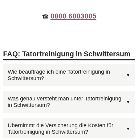
0800 6003005
☎
FAQ: Tatortreinigung in Schwittersum
Wie beauftrage ich eine Tatortreinigung in
Schwittersum?
Am schnellsten geht es telefonisch:
Was genau versteht man unter Tatortreinigung
in Schwittersum?
0800 6003005
(kostenlos, 24h). Wir besprechen
Ihre Situation, erstellen einen Kostenvoranschlag
Nicht ganz. Tatortreinigung umfasst die
und organisieren den Einsatz in Schwittersum.
Übernimmt die Versicherung die Kosten für
Tatortreinigung in Schwittersum?
Reinigung nach Verbrechen oder Unfällen,
Bei Bedarf sind wir innerhalb weniger Stunden