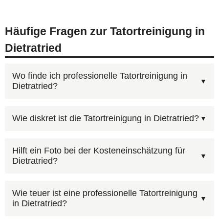
Häufige Fragen zur Tatortreinigung in
Dietratried
Wo finde ich professionelle Tatortreinigung in
Dietratried?
Unter
0800 6003005
erreichen Sie unsere
Wie diskret ist die Tatortreinigung in Dietratried?
Disponenten — kostenlos, 24 Stunden am Tag.
Schildern Sie den Umfang der Tatortreinigung in
Nein. Wir arbeiten in Dietratried grundsätzlich
Hilft ein Foto bei der Kosteneinschätzung für
Dietratried und wir erstellen ein unverbindliches
Dietratried?
diskret — unbeschriftete Fahrzeuge, neutrale
Angebot. Alternativ über unser
Online-Formular
.
Arbeitskleidung, unauffälliger Transport der
Ja, über unser
Kontaktformular
können Sie Fotos
Materialien. Von außen ist nicht erkennbar,
Wie teuer ist eine professionelle Tatortreinigung
in Dietratried?
hochladen. Bilder der betroffenen Räume helfen
welche Art von Reinigung durchgeführt wird.