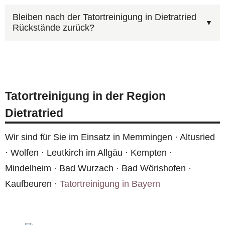
uns, den Umfang in Dietratried besser
Ja, wir erstellen grundsätzlich einen kostenfreien
einzuschätzen und Ihnen schneller einen
Bleiben nach der Tatortreinigung in Dietratried
Rückstände zurück?
Kostenvoranschlag, bevor wir mit der Arbeit
realistischen Kostenvoranschlag zu erstellen.
beginnen. So wissen Sie vorher, mit welchen
Ja, nach unserer Tatortreinigung ist die Wohnung
Kosten Sie rechnen müssen. Rufen Sie uns unter
in Dietratried hygienisch unbedenklich. Alle
0800 6003005
an oder nutzen Sie das
Oberflächen werden desinfiziert, kontaminierte
Kontaktformular
.
Tatortreinigung in der Region
Materialien fachgerecht entsorgt und bei Bedarf
Dietratried
eine Geruchsneutralisation durchgeführt.
Wir sind für Sie im Einsatz in Memmingen · Altusried
· Wolfen · Leutkirch im Allgäu · Kempten ·
Mindelheim · Bad Wurzach · Bad Wörishofen ·
Kaufbeuren ·
Tatortreinigung in Bayern